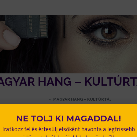
AGYAR HANG – KULTÚRT
KEZDŐLAP
»
MAGYAR HANG – KULTÚRTÁJ
NE TOLJ KI MAGADDAL!
2023. ÁPRILIS 19. | TAMAS LENGYEL
Iratkozz fel és értesülj elsőként havonta a legfrissebb