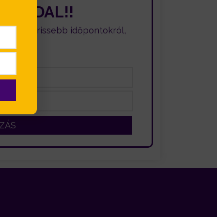
AGADDAL!!
nta a legfrissebb időpontokról,
ínekről!