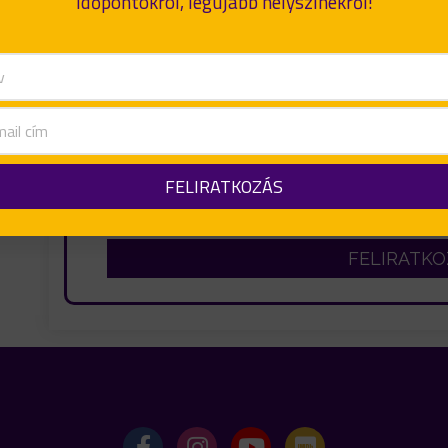
időpontokról, legújabb helyszínekről!
NE TOLJ KI M
Iratkozz fel, és értesülj elsőként havo
legújabb helysz